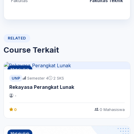
Fakultas
Fakultas Teknik
RELATED
Course Terkait
Matakuliah
UNP
Semester 4
2 SKS
Rekayasa Perangkat Lunak
-
0
0 Mahasiswa
Matakuliah