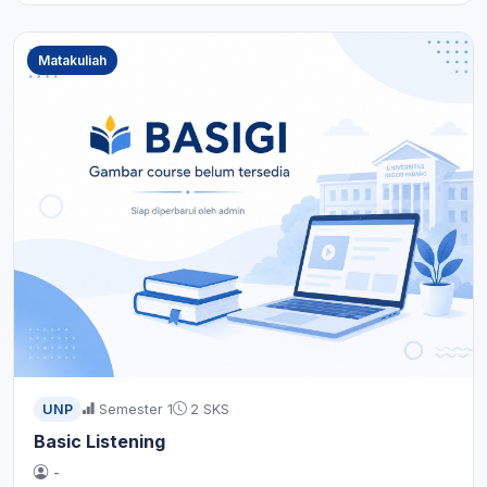
Matakuliah
UNP
Semester 1
2 SKS
Basic Listening
-