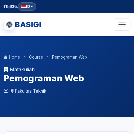
ID
BASIGI
Home
Course
Pemograman Web
Matakuliah
Pemograman Web
-
Fakultas Teknik