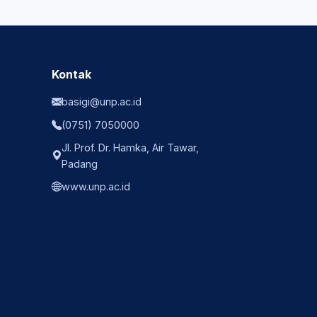
Kontak
basigi@unp.ac.id
(0751) 7050000
Jl. Prof. Dr. Hamka, Air Tawar,
Padang
www.unp.ac.id