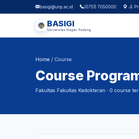
basigi@unp.ac.id
(0751) 7050000
Jl. P
BASIGI
Universitas Negeri Padang
Home
/
Course
Course Program 
Fakultas Fakultas Kedokteran · 0 course ter