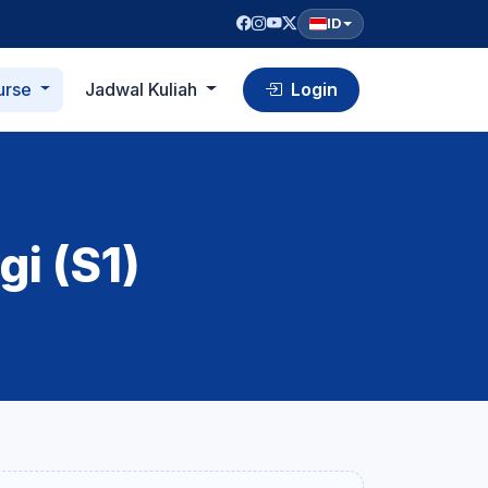
ID
urse
Jadwal Kuliah
Login
i (S1)