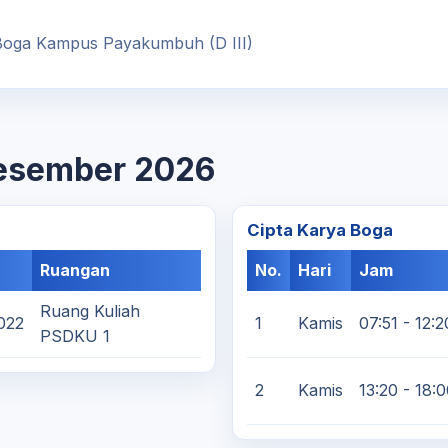
 Boga Kampus Payakumbuh (D III)
Desember 2026
Cipta Karya Boga
Ruangan
No.
Hari
Jam
Ruang Kuliah
022
1
Kamis
07:51 - 12:2
PSDKU 1
2
Kamis
13:20 - 18: