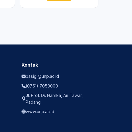
Kontak
basigi@unp.ac.id
(0751) 7050000
Jl. Prof. Dr. Hamka, Air Tawar,
Padang
www.unp.ac.id