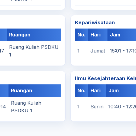
Kepariwisataan
Ruangan
No.
Hari
Jam
Ruang Kuliah PSDKU
17
1
Jumat
15:01 - 17:1
1
Ilmu Kesejahteraan Kel
Ruangan
No.
Hari
Jam
Ruang Kuliah
014
1
Senin
10:40 - 12:2
PSDKU 1