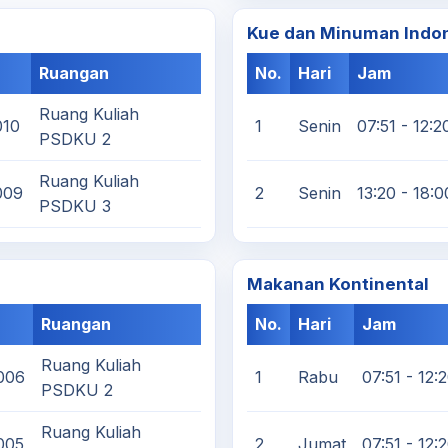
Kue dan Minuman Indo
Ruangan
No.
Hari
Jam
Ruang Kuliah
010
1
Senin
07:51 - 12:2
PSDKU 2
Ruang Kuliah
009
2
Senin
13:20 - 18:0
PSDKU 3
Makanan Kontinental
Ruangan
No.
Hari
Jam
Ruang Kuliah
006
1
Rabu
07:51 - 12:
PSDKU 2
Ruang Kuliah
005
2
Jumat
07:51 - 12: