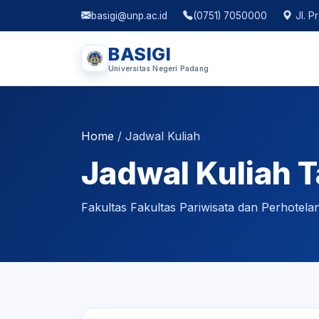
basigi@unp.ac.id
(0751) 7050000
Jl. P
BASIGI
Universitas Negeri Padang
Home
/
Jadwal Kuliah
Jadwal Kuliah 
Fakultas Fakultas Pariwisata dan Perhotela