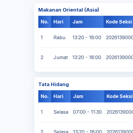
Makanan Oriental (Asia)
No.
Hari
Jam
Kode Seksi
1
Rabu
13:20 - 18:00
202613900
2
Jumat
13:20 - 18:00
202613900
Tata Hidang
No.
Hari
Jam
Kode Seksi
1
Selasa
07:00 - 11:30
202613900
2
Selasa
13:20 - 18:00
202613900