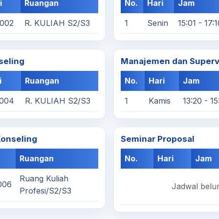
i
Ruangan
No.
Hari
Jam
0002
R. KULIAH S2/S3
1
Senin
15:01 - 17:1
seling
Manajemen dan Supervi
i
Ruangan
No.
Hari
Jam
0004
R. KULIAH S2/S3
1
Kamis
13:20 - 15
Konseling
Seminar Proposal
Ruangan
No.
Hari
Jam
Ruang Kuliah
006
Jadwal belum
Profesi/S2/S3