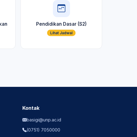
kan
Pendidikan Dasar (S2)
Lihat Jadwal
Kontak
basigi@unp.ac.id
(0751) 7050000