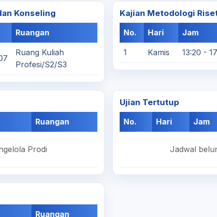
 dan Konseling
Kajian Metodologi Rise
Ruangan
No.
Hari
Jam
Ruang Kuliah
1
Kamis
13:20 - 17
07
Profesi/S2/S3
Ujian Tertutup
Ruangan
No.
Hari
Jam
ngelola Prodi
Jadwal belum
Ruangan