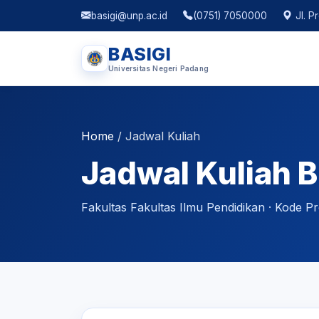
basigi@unp.ac.id
(0751) 7050000
Jl. P
BASIGI
Universitas Negeri Padang
Home
/
Jadwal Kuliah
Jadwal Kuliah 
Fakultas Fakultas Ilmu Pendidikan · Kode Pr