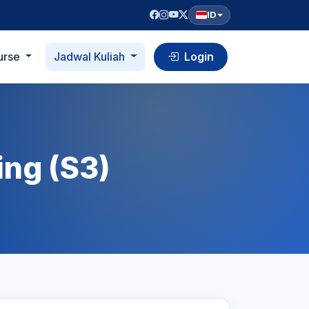
ID
urse
Jadwal Kuliah
Login
ing (S3)