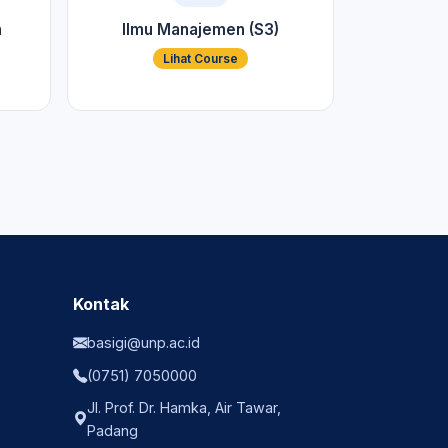
n
Ilmu Manajemen (S3)
Lihat Course
Kontak
basigi@unp.ac.id
(0751) 7050000
Jl. Prof. Dr. Hamka, Air Tawar,
Padang