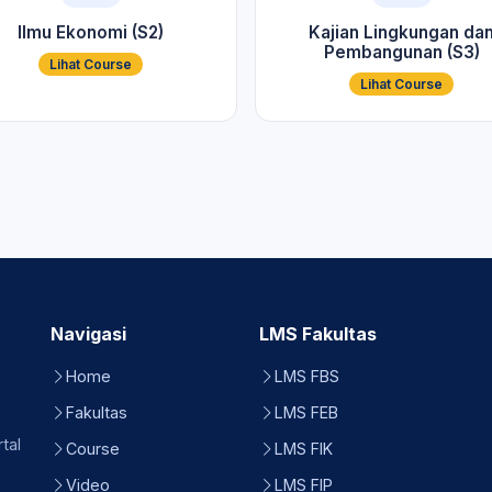
Ilmu Ekonomi (S2)
Kajian Lingkungan da
Pembangunan (S3)
Lihat Course
Lihat Course
Navigasi
LMS Fakultas
Home
LMS FBS
Fakultas
LMS FEB
tal
Course
LMS FIK
Video
LMS FIP