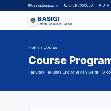
basigi@unp.ac.id
(0751) 7050000
Jl. P
BASIGI
Universitas Negeri Padang
Home
/
Course
Course Program
Fakultas Fakultas Ekonomi dan Bisnis · 0 co