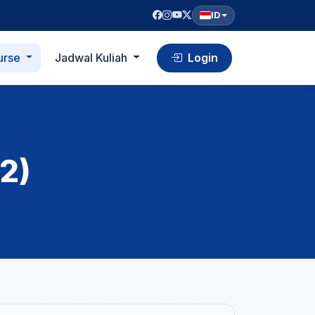
ID
urse
Jadwal Kuliah
Login
2)