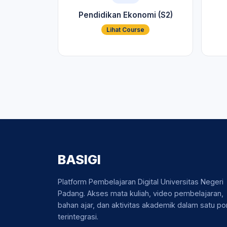
Pendidikan Ekonomi (S2)
Lihat Course
BASIGI
Platform Pembelajaran Digital Universitas Negeri
Padang. Akses mata kuliah, video pembelajaran,
bahan ajar, dan aktivitas akademik dalam satu por
terintegrasi.