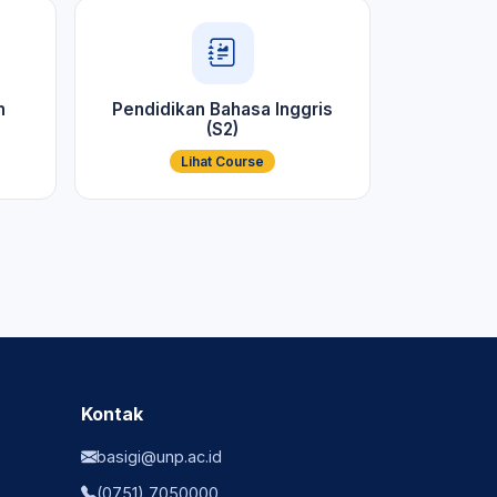
n
Pendidikan Bahasa Inggris
(S2)
Lihat Course
Kontak
basigi@unp.ac.id
(0751) 7050000