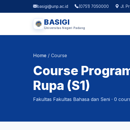
basigi@unp.ac.id
(0751) 7050000
Jl. P
BASIGI
Universitas Negeri Padang
Home
/
Course
Course Program
Rupa (S1)
Fakultas Fakultas Bahasa dan Seni · 0 cours