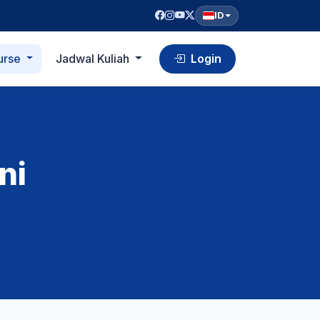
ID
urse
Jadwal Kuliah
Login
ni