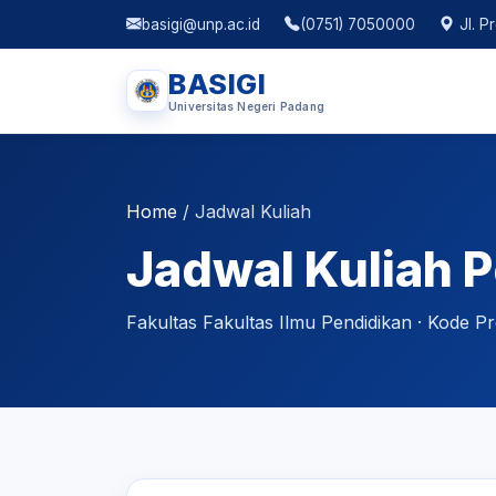
basigi@unp.ac.id
(0751) 7050000
Jl. P
BASIGI
Universitas Negeri Padang
Home
/
Jadwal Kuliah
Jadwal Kuliah P
Fakultas Fakultas Ilmu Pendidikan · Kode Pr