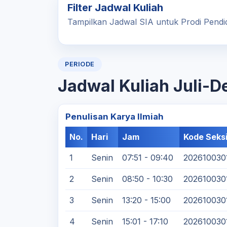
Filter Jadwal Kuliah
Tampilkan Jadwal SIA untuk Prodi Pendid
PERIODE
Jadwal Kuliah Juli-
Penulisan Karya Ilmiah
No.
Hari
Jam
Kode Seks
1
Senin
07:51 - 09:40
202610030
2
Senin
08:50 - 10:30
202610030
3
Senin
13:20 - 15:00
202610030
4
Senin
15:01 - 17:10
202610030