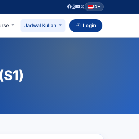
ID
urse
Jadwal Kuliah
Login
(S1)