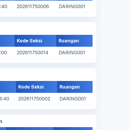
8:40
202611750006
DARING001
Kode Seksi
Ruangan
8:00
202611750014
DARING001
Kode Seksi
Ruangan
8:40
202611750002
DARING001
n