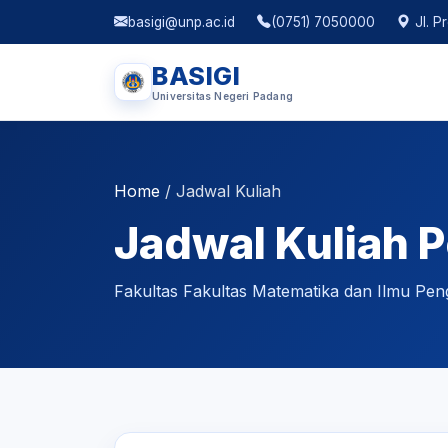
basigi@unp.ac.id
(0751) 7050000
Jl. P
BASIGI
Universitas Negeri Padang
Home
/
Jadwal Kuliah
Jadwal Kuliah P
Fakultas Fakultas Matematika dan Ilmu Pen