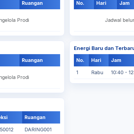
Ruangan
No.
Hari
Jam
ngelola Prodi
Jadwal belum
Energi Baru dan Terbar
Ruangan
No.
Hari
Jam
1
Rabu
10:40 - 12
ngelola Prodi
ksi
Ruangan
750012
DARING001