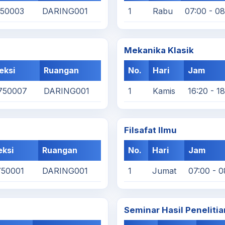
750003
DARING001
1
Rabu
07:00 - 0
Mekanika Klasik
eksi
Ruangan
No.
Hari
Jam
750007
DARING001
1
Kamis
16:20 - 1
Filsafat Ilmu
eksi
Ruangan
No.
Hari
Jam
750001
DARING001
1
Jumat
07:00 - 0
Seminar Hasil Penelitia