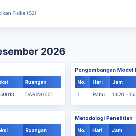
ikan Fisika (S2)
Desember 2026
Pengembangan Model P
ksi
Ruangan
No.
Hari
Jam
750013
DARING001
1
Rabu
13:20 - 15
Metodologi Penelitian
ksi
Ruangan
No.
Hari
Jam