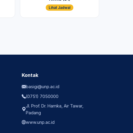
Lihat Jadwal
Kontak
basigi@unp.ac.id
(0751) 7050000
Jl. Prof. Dr. Hamka, Air Tawar,
Padang
www.unp.ac.id