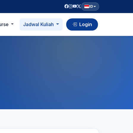
ID
urse
Jadwal Kuliah
Login