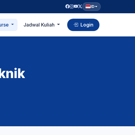
ID
urse
Jadwal Kuliah
Login
knik