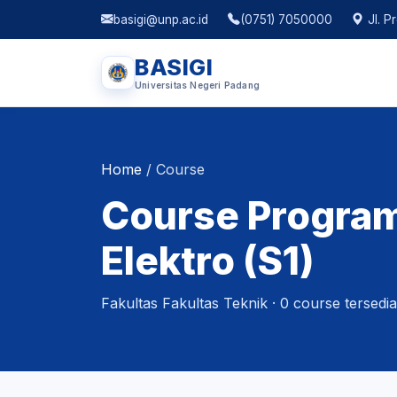
basigi@unp.ac.id
(0751) 7050000
Jl. P
BASIGI
Universitas Negeri Padang
Home
/
Course
Course Program
Elektro (S1)
Fakultas Fakultas Teknik · 0 course tersedia