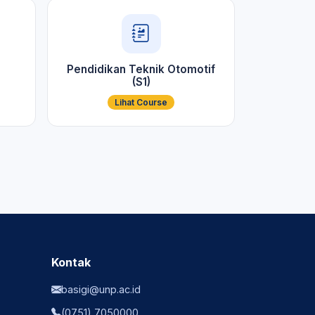
Pendidikan Teknik Otomotif
(S1)
Lihat Course
Kontak
basigi@unp.ac.id
(0751) 7050000