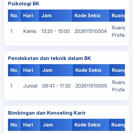
Psikologi BK
No.
Hari
Jam
Kode Seksi
Ruangan
Ruang Ku
1
Kamis
13:20 - 15:00
202611510004
Profesi/
Pendekatan dan teknik dalam BK
No.
Hari
Jam
Kode Seksi
Ruangan
Ruang Ku
1
Jumat
09:41 - 11:30
202611510005
Profesi/
Bimbingan dan Konseling Karir
No.
Hari
Jam
Kode Seksi
Ruangan