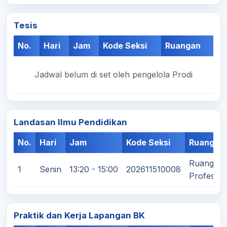
Tesis
No.
Hari
Jam
Kode Seksi
Ruangan
Jadwal belum di set oleh pengelola Prodi
Landasan Ilmu Pendidikan
No.
Hari
Jam
Kode Seksi
Ruangan
Ruang Kul
1
Senin
13:20 - 15:00
202611510008
Profesi/S
Praktik dan Kerja Lapangan BK