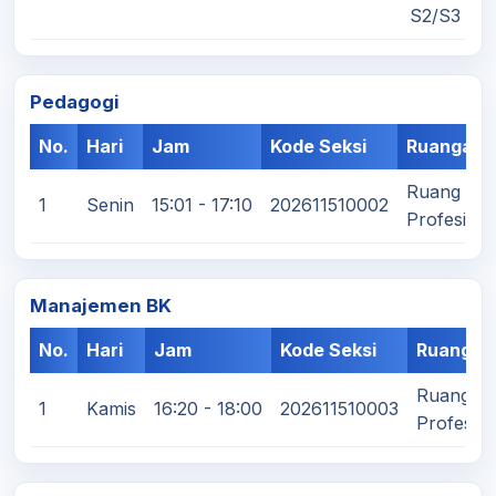
S2/S3
Pedagogi
No.
Hari
Jam
Kode Seksi
Ruangan
Ruang Kul
1
Senin
15:01 - 17:10
202611510002
Profesi/S
Manajemen BK
No.
Hari
Jam
Kode Seksi
Ruangan
Ruang Ku
1
Kamis
16:20 - 18:00
202611510003
Profesi/