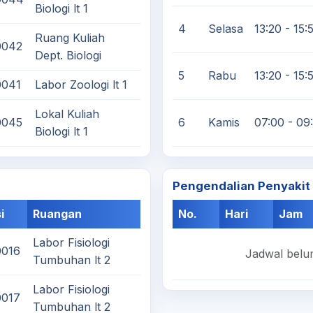
Biologi lt 1
4
Selasa
13:20 - 15:
Ruang Kuliah
0042
Dept. Biologi
5
Rabu
13:20 - 15:
0041
Labor Zoologi lt 1
Lokal Kuliah
0045
6
Kamis
07:00 - 09
Biologi lt 1
Pengendalian Penyaki
i
Ruangan
No.
Hari
Jam
Labor Fisiologi
0016
Jadwal belum
Tumbuhan lt 2
Labor Fisiologi
0017
Tumbuhan lt 2