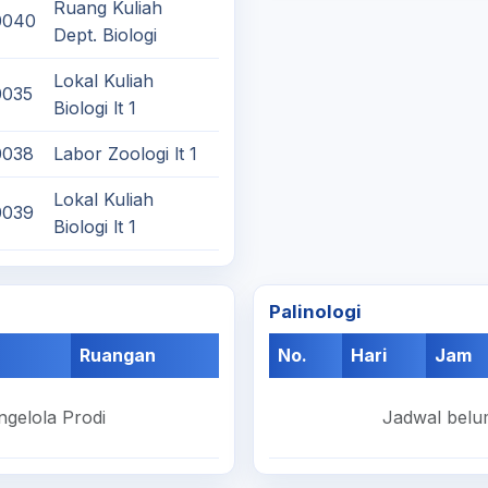
Ruang Kuliah
0040
Dept. Biologi
Lokal Kuliah
0035
Biologi lt 1
0038
Labor Zoologi lt 1
Lokal Kuliah
0039
Biologi lt 1
Palinologi
Ruangan
No.
Hari
Jam
ngelola Prodi
Jadwal belum