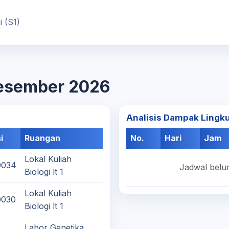
 (S1)
Desember 2026
Analisis Dampak Lingk
i
Ruangan
No.
Hari
Jam
Lokal Kuliah
0034
Jadwal belum
Biologi lt 1
Lokal Kuliah
0030
Biologi lt 1
Labor Genetika