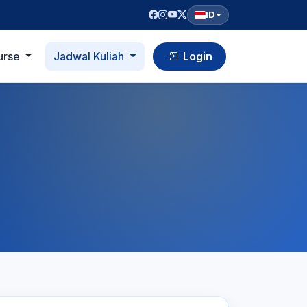
ID
urse
Jadwal Kuliah
Login