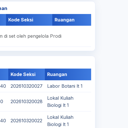
han
Kode Seksi
Ruangan
 di set oleh pengelola Prodi
Kode Seksi
Ruangan
:40
202610320027
Labor Botani lt 1
Lokal Kuliah
50
202610320028
Biologi lt 1
Lokal Kuliah
:40
202610320022
Biologi lt 1