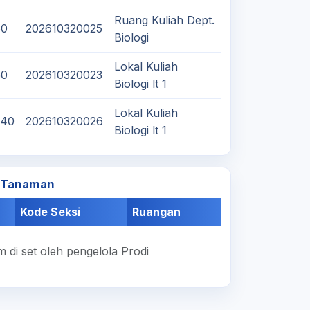
Ruang Kuliah Dept.
50
202610320025
Biologi
Lokal Kuliah
50
202610320023
Biologi lt 1
Lokal Kuliah
:40
202610320026
Biologi lt 1
t Tanaman
Kode Seksi
Ruangan
 di set oleh pengelola Prodi