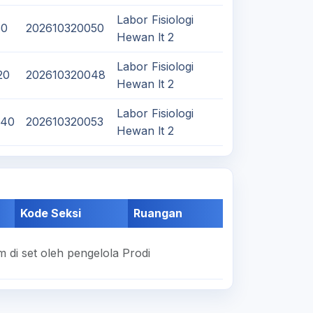
Labor Fisiologi
50
202610320050
Hewan lt 2
Labor Fisiologi
20
202610320048
Hewan lt 2
Labor Fisiologi
:40
202610320053
Hewan lt 2
Kode Seksi
Ruangan
 di set oleh pengelola Prodi