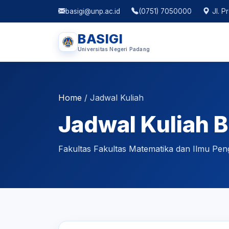
basigi@unp.ac.id
(0751) 7050000
Jl. P
BASIGI
Universitas Negeri Padang
Home
/
Jadwal Kuliah
Jadwal Kuliah Bi
Fakultas Fakultas Matematika dan Ilmu Pen