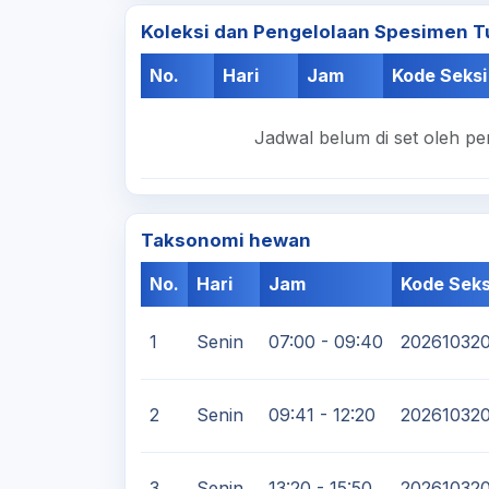
Koleksi dan Pengelolaan Spesimen 
No.
Hari
Jam
Kode Seksi
Jadwal belum di set oleh pe
Taksonomi hewan
No.
Hari
Jam
Kode Seks
1
Senin
07:00 - 09:40
20261032
2
Senin
09:41 - 12:20
20261032
3
Senin
13:20 - 15:50
20261032