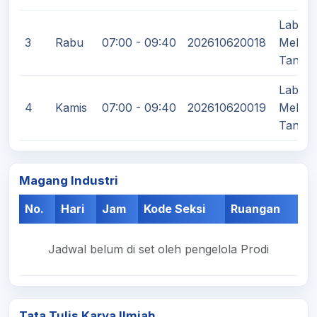
Labora
3
Rabu
07:00 - 09:40
202610620018
Mekan
Tanah 
Labora
4
Kamis
07:00 - 09:40
202610620019
Mekan
Tanah 
Magang Industri
No.
Hari
Jam
Kode Seksi
Ruangan
Jadwal belum di set oleh pengelola Prodi
Tata Tulis Karya Ilmiah