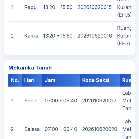
1
Rabu
13:20 - 15:50
202610620015
Kuliah
(EH.5)
Ruang
2
Kamis
13:20 - 15:50
202610620016
Kuliah
(EH.6)
Mekanika Tanah
No.
Hari
Jam
Kode Seksi
Ruang
Labora
1
Senin
07:00 - 09:40
202610620017
Mekan
Tanah 
Labora
2
Selasa
07:00 - 09:40
202610620020
Mekan
Tanah 