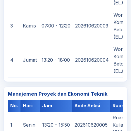
(EL.6)
Worksh
Kontruk
3
Kamis
07:00 - 12:20
202610620003
Beton
(EL.6)
Worksh
Kontruk
4
Jumat
13:20 - 18:00
202610620004
Beton
(EL.6)
Manajemen Proyek dan Ekonomi Teknik
No.
Hari
Jam
Kode Seksi
Ruanga
Ruang
1
Senin
13:20 - 15:50
202610620005
Kuliah II