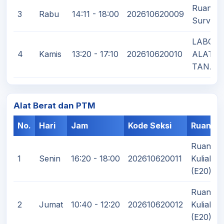
Ruang T
3
Rabu
14:11 - 18:00
202610620009
Survey 
LABOR
4
Kamis
13:20 - 17:10
202610620010
ALAT U
TANAH 
Alat Berat dan PTM
No.
Hari
Jam
Kode Seksi
Ruanga
Ruang
1
Senin
16:20 - 18:00
202610620011
Kuliah III
(E20)
Ruang
2
Jumat
10:40 - 12:20
202610620012
Kuliah III
(E20)