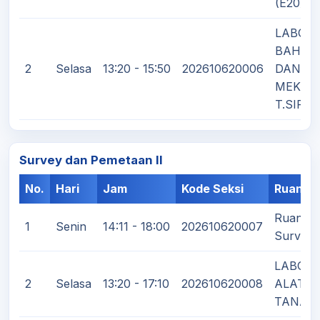
(E20)
LABOR
BAHAN
2
Selasa
13:20 - 15:50
202610620006
DAN
MEKAN
T.SIPIL
Survey dan Pemetaan II
No.
Hari
Jam
Kode Seksi
Ruanga
Ruang T
1
Senin
14:11 - 18:00
202610620007
Survey 
LABOR
2
Selasa
13:20 - 17:10
202610620008
ALAT U
TANAH 