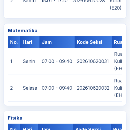
2
Sabtu
15:01 - 17:10
202610620028
Kuliah III
(E20)
Matematika
No.
Hari
Jam
Kode Seksi
Ruang
Ruang
1
Senin
07:00 - 09:40
202610620031
Kuliah
(EH.5)
Ruang
2
Selasa
07:00 - 09:40
202610620032
Kuliah
(EH.5)
Fisika
No.
Hari
Jam
Kode Seksi
Ruang