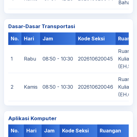
Bahan (
Dasar-Dasar Transportasi
No.
Hari
Jam
Kode Seksi
Ruanga
Ruang
1
Rabu
08:50 - 10:30
202610620045
Kuliah
(EH.5)
Ruang
2
Kamis
08:50 - 10:30
202610620046
Kuliah
(EH.6)
Aplikasi Komputer
No.
Hari
Jam
Kode Seksi
Ruangan