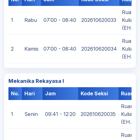
Ruang
1
Rabu
07:00 - 08:40
202610620033
Kuliah
(EH.5)
Ruang
2
Kamis
07:00 - 08:40
202610620034
Kuliah
(EH.6)
Mekanika Rekayasa I
No.
Hari
Jam
Kode Seksi
Ruanga
Ruang
1
Senin
09:41 - 12:20
202610620035
Kuliah
(EH.5)
Ruang