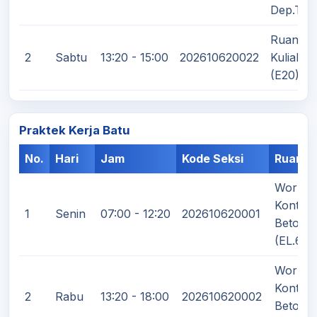
Dep.T.Sip
Ruang
2
Sabtu
13:20 - 15:00
202610620022
Kuliah III
(E20)
Praktek Kerja Batu
No.
Hari
Jam
Kode Seksi
Ruanga
Worksh
Kontruk
1
Senin
07:00 - 12:20
202610620001
Beton
(EL.6)
Worksh
Kontruk
2
Rabu
13:20 - 18:00
202610620002
Beton