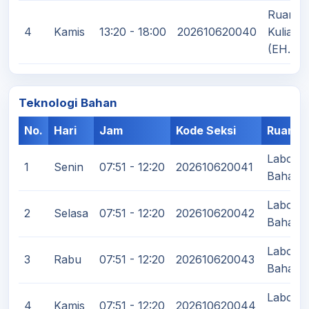
Ruang
4
Kamis
13:20 - 18:00
202610620040
Kuliah
(EH.7)
Teknologi Bahan
No.
Hari
Jam
Kode Seksi
Ruanga
Laborat
1
Senin
07:51 - 12:20
202610620041
Bahan (
Laborat
2
Selasa
07:51 - 12:20
202610620042
Bahan (
Laborat
3
Rabu
07:51 - 12:20
202610620043
Bahan (
Laborat
4
Kamis
07:51 - 12:20
202610620044