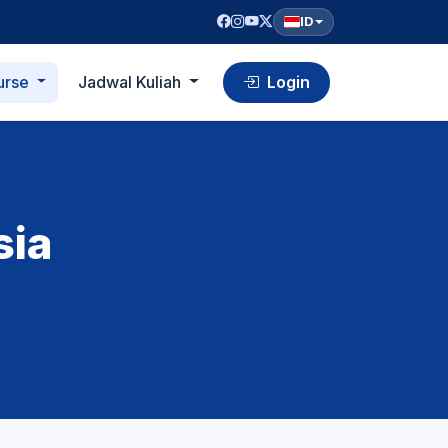
ID
urse
Jadwal Kuliah
Login
sia