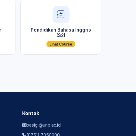
n
Pendidikan Bahasa Inggris
(S2)
Lihat Course
Kontak
basigi@unp.ac.id
(0751) 7050000