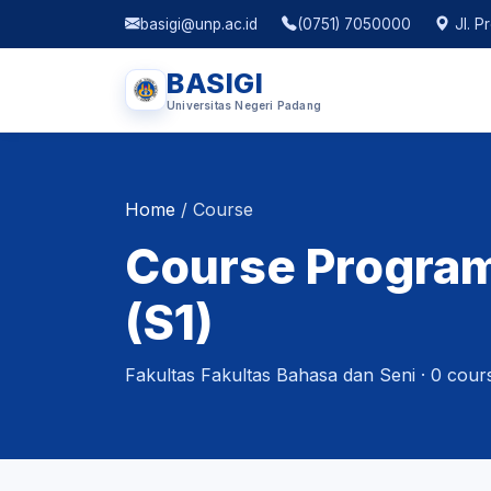
basigi@unp.ac.id
(0751) 7050000
Jl. P
BASIGI
Universitas Negeri Padang
Home
/
Course
Course Program
(S1)
Fakultas Fakultas Bahasa dan Seni · 0 cours