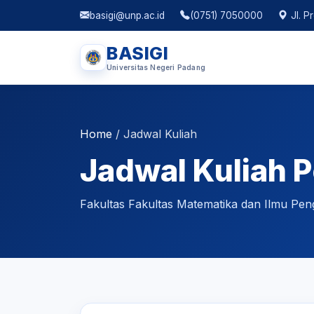
basigi@unp.ac.id
(0751) 7050000
Jl. P
BASIGI
Universitas Negeri Padang
Home
/
Jadwal Kuliah
Jadwal Kuliah P
Fakultas Fakultas Matematika dan Ilmu Pen