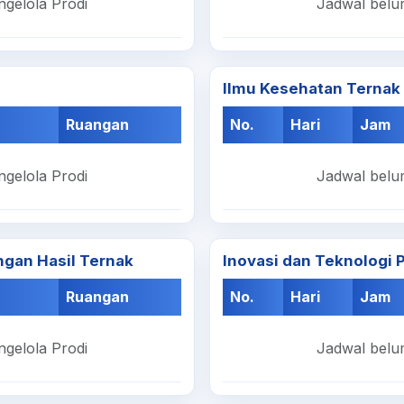
ngelola Prodi
Jadwal belum
Ilmu Kesehatan Ternak
Ruangan
No.
Hari
Jam
ngelola Prodi
Jadwal belum
gan Hasil Ternak
Inovasi dan Teknologi
Ruangan
No.
Hari
Jam
ngelola Prodi
Jadwal belum