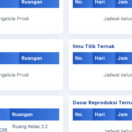
Ruangan
No.
Hari
Jam
ngelola Prodi
Jadwal belum
Ilmu Tilik Ternak
Ruangan
No.
Hari
Jam
ngelola Prodi
Jadwal belum
Dasar Reproduksi Tern
i
Ruangan
No.
Hari
Jam
Ruang Kelas 2.2
036
Jadwal belum