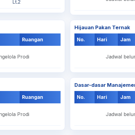
Lt.2
Hijauan Pakan Ternak
Ruangan
No.
Hari
Jam
ngelola Prodi
Jadwal belum
Dasar-dasar Manajeme
Ruangan
No.
Hari
Jam
ngelola Prodi
Jadwal belum