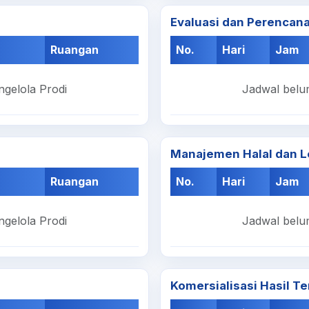
Evaluasi dan Perencan
Ruangan
No.
Hari
Jam
ngelola Prodi
Jadwal belum
Manajemen Halal dan L
Ruangan
No.
Hari
Jam
ngelola Prodi
Jadwal belum
Komersialisasi Hasil T