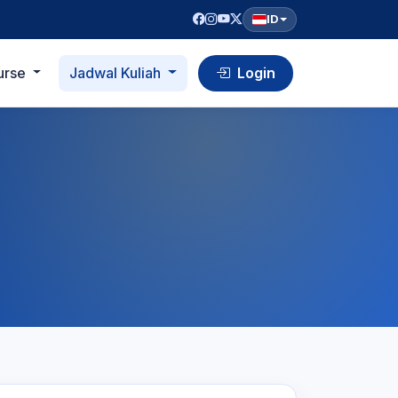
ID
urse
Jadwal Kuliah
Login