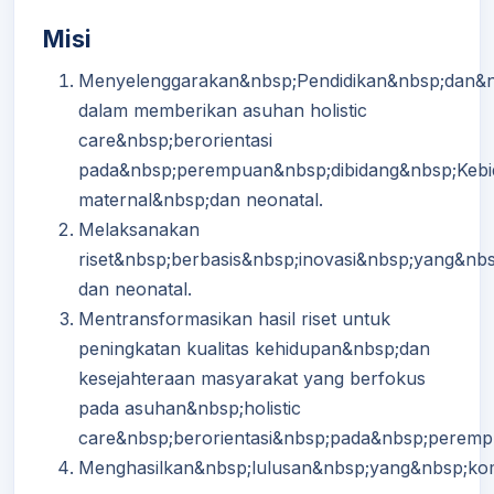
Misi
Menyelenggarakan&nbsp;Pendidikan&nbsp;dan&n
dalam memberikan asuhan holistic
care&nbsp;berorientasi
pada&nbsp;perempuan&nbsp;dibidang&nbsp;Keb
maternal&nbsp;dan neonatal.
Melaksanakan
riset&nbsp;berbasis&nbsp;inovasi&nbsp;yang&n
dan neonatal.
Mentransformasikan hasil riset untuk
peningkatan kualitas kehidupan&nbsp;dan
kesejahteraan masyarakat yang berfokus
pada asuhan&nbsp;holistic
care&nbsp;berorientasi&nbsp;pada&nbsp;peremp
Menghasilkan&nbsp;lulusan&nbsp;yang&nbsp;ko